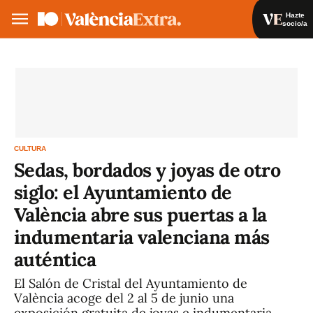
Hazte
socio/a
Hazte socio/a
Iniciar sesión
VA
ES
CULTURA
Sedas, bordados y joyas de otro
siglo: el Ayuntamiento de
València abre sus puertas a la
indumentaria valenciana más
auténtica
El Salón de Cristal del Ayuntamiento de
València acoge del 2 al 5 de junio una
exposición gratuita de joyas e indumentaria