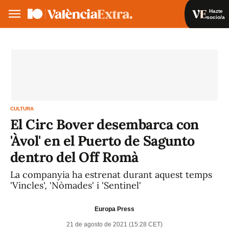
Hazte
socio/a
Hazte socio/a
Iniciar sesión
VA
ES
CULTURA
El Circ Bover desembarca con
'Àvol' en el Puerto de Sagunto
dentro del Off Romà
La companyia ha estrenat durant aquest temps
'Vincles', 'Nòmades' i 'Sentinel'
Europa Press
21 de agosto de 2021 (15:28 CET)