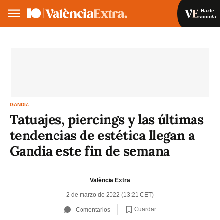
Hazte
socio/a
Hazte socio/a
Iniciar sesión
VA
ES
GANDIA
Tatuajes, piercings y las últimas
tendencias de estética llegan a
Gandia este fin de semana
València Extra
2 de marzo de 2022 (13:21 CET)
Guardar
Comentarios