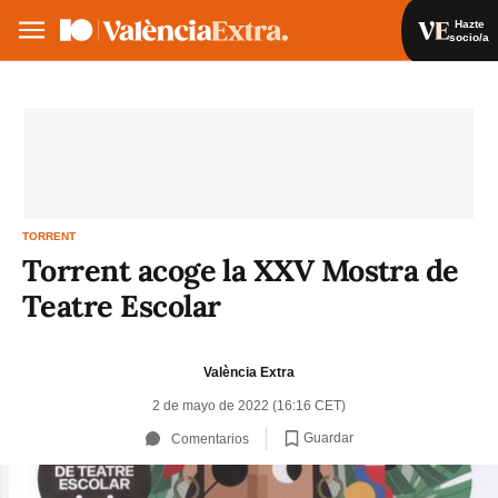
Hazte
socio/a
Hazte socio/a
Iniciar sesión
VA
ES
TORRENT
Torrent acoge la XXV Mostra de
Teatre Escolar
València Extra
2 de mayo de 2022 (16:16 CET)
Guardar
Comentarios