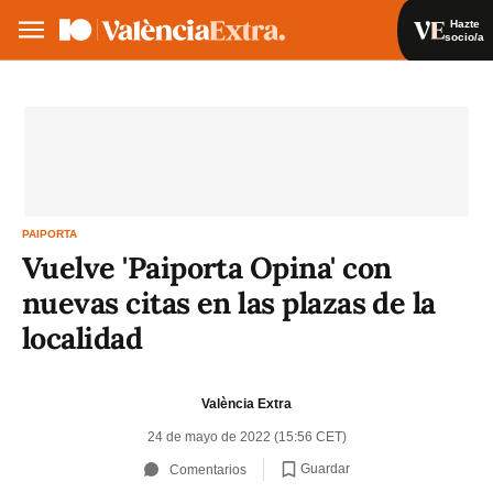
Hazte
socio/a
Hazte socio/a
Iniciar sesión
VA
ES
PAIPORTA
Vuelve 'Paiporta Opina' con
nuevas citas en las plazas de la
localidad
València Extra
24 de mayo de 2022 (15:56 CET)
Guardar
Comentarios