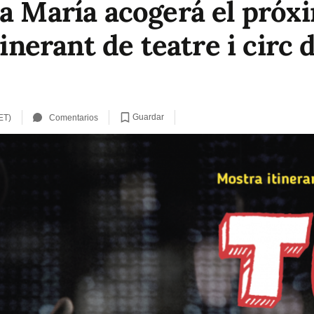
ta María acogerá el próx
tinerant de teatre i circ 
Guardar
ET)
Comentarios