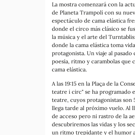
La mostra comenzará con la actua
de Planeta Trampolí con su nuevo
espectáculo de cama elástica fre
donde el circo más clásico se fus
la música y el arte del Turntabli
donde la cama elástica toma vida
protagonista. Un viaje al pasad
poesía, ritmo y carambolas que 
cama elástica.
A las 19:15 en la Plaça de la Cons
teatre i circ" se ha programado e
teatre, cuyos protagonistas son 5
llega tarde al próximo vuelo. Al l
de acceso pero ni rastro de la ae
descubriremos las vidas y los se
un ritmo trepidante y el humor 