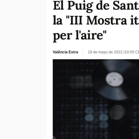
El Puig de San
la "III Mostra i
per l'aire"
València Extra
18 de mayo de 2022 (10:55 C