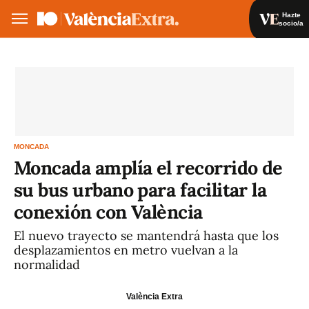
Hazte
socio/a
Hazte socio/a
Iniciar sesión
VA
ES
MONCADA
Moncada amplía el recorrido de
su bus urbano para facilitar la
conexión con València
El nuevo trayecto se mantendrá hasta que los
desplazamientos en metro vuelvan a la
normalidad
València Extra