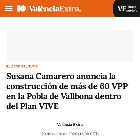
Hazte
socio/a
Hazte socio/a
Iniciar sesión
VA
ES
EL CAMP DEL TÚRIA
Susana Camarero anuncia la
construcción de más de 60 VPP
en la Pobla de Vallbona dentro
del Plan VIVE
València Extra
23 de enero de 2026 (16:38 CET)