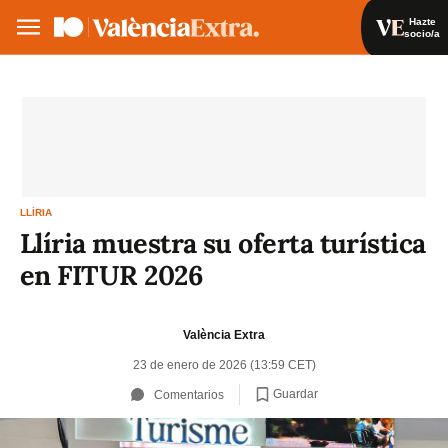
Hazte
socio/a
Hazte socio/a
Iniciar sesión
VA
ES
LLÍRIA
Llíria muestra su oferta turística
en FITUR 2026
València Extra
23 de enero de 2026 (13:59 CET)
Guardar
Comentarios