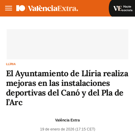
Hazte
socio/a
Hazte socio/a
Iniciar sesión
VA
ES
LLÍRIA
El Ayuntamiento de Llíria realiza
mejoras en las instalaciones
deportivas del Canó y del Pla de
l’Arc
València Extra
19 de enero de 2026 (17:15 CET)