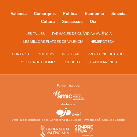
València
Comarques
Política
Economía
Societat
Cultura
Successos
Oci
LES FALLES
FARMÀCIES DE GUÀRDIA A VALÈNCIA
LES MILLORS PLATGES DE VALÈNCIA
HEMEROTECA
CONTACTE
QUI SOM?
AVÍS LEGAL
PROTECCIÓ DE DADES
POLÍTICA DE COOKIES
PUBLICITAT
TRANSPARÈNCIA
Formem part de:
Audiència:
Amb la col·laboració de la Conselleria d’Educació, Investigació, Cultura i Esport: