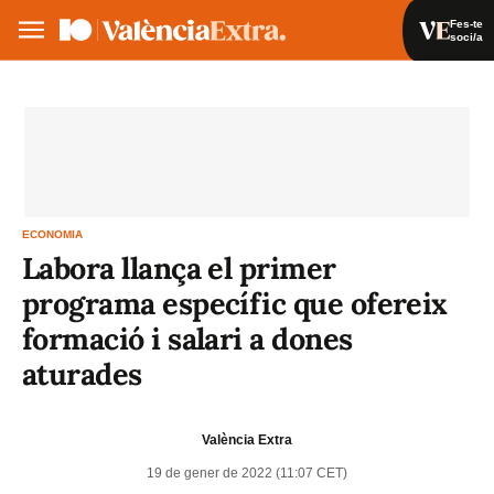
Fes-te
soci/a
Fes-te soci/a
Iniciar sessió
VA
ES
ECONOMIA
Labora llança el primer
programa específic que ofereix
formació i salari a dones
aturades
València Extra
19 de gener de 2022 (11:07 CET)