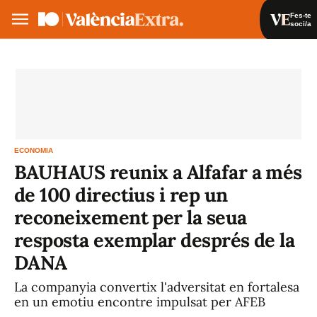
Fes-te
soci/a
Fes-te soci/a
Iniciar sessió
VA
ES
ECONOMIA
BAUHAUS reunix a Alfafar a més
de 100 directius i rep un
reconeixement per la seua
resposta exemplar després de la
DANA
La companyia convertix l'adversitat en fortalesa
en un emotiu encontre impulsat per AFEB