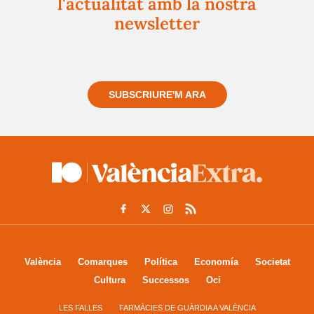
l'actualitat amb la nostra
newsletter
Registra't gratuïtament i et mantindrem informat
sempre de tot el que passa a prop teu
SUBSCRIURE'M ARA
València
Comarques
Política
Economía
Societat
Cultura
Successos
Oci
LES FALLES
FARMÀCIES DE GUÀRDIA A VALÈNCIA