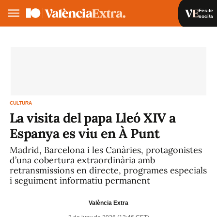
Fes-te
soci/a
Fes-te soci/a
Iniciar sessió
VA
ES
CULTURA
La visita del papa Lleó XIV a
Espanya es viu en À Punt
Madrid, Barcelona i les Canàries, protagonistes
d’una cobertura extraordinària amb
retransmissions en directe, programes especials
i seguiment informatiu permanent
València Extra