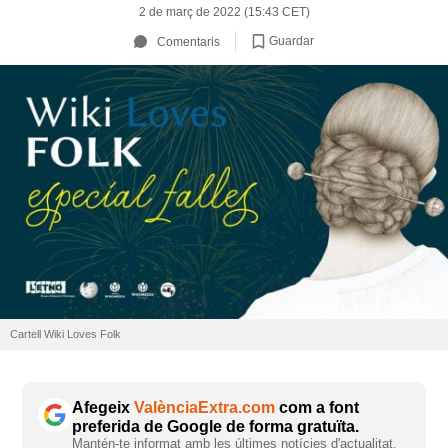
2 de març de 2022 (15:43 CET)
Guardar
Comentaris
Cartell Wiki Loves Folk
Afegeix
ValènciaExtra.com
com a font
preferida de Google de forma gratuïta.
Mantén-te informat amb les últimes notícies d'actualitat.