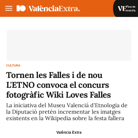
Fes-te
soci/a
Fes-te soci/a
Iniciar sessió
VA
ES
CULTURA
Tornen les Falles i de nou
L'ETNO convoca el concurs
fotogràfic Wiki Loves Falles
La iniciativa del Museu Valencià d'Etnologia de
la Diputació pretén incrementar les imatges
existents en la Wikipedia sobre la festa fallera
València Extra