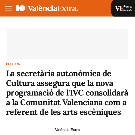
Fes-te
soci/a
Fes-te soci/a
Iniciar sessió
VA
ES
CULTURA
La secretària autonòmica de
Cultura assegura que la nova
programació de l'IVC consolidarà
a la Comunitat Valenciana com a
referent de les arts escèniques
València Extra