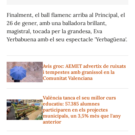
Finalment, el ball flamenc arriba al Principal, el
26 de gener, amb una balladora brillant,
magistral, tocada per la grandesa, Eva
Yerbabuena amb el seu espectacle 'Yerbagüena'.
Avís groc: AEMET advertix de ruixats
i tempestes amb graníssol en la
Comunitat Valenciana
València tanca el seu millor curs
educatiu: 57.385 alumnes
participaren en els projectes
municipals, un 3,5% més que l'any
anterior