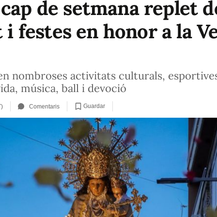
 cap de setmana replet d
t i festes en honor a la V
en nombroses activitats culturals, esportive
ida, música, ball i devoció
Guardar
T)
Comentaris