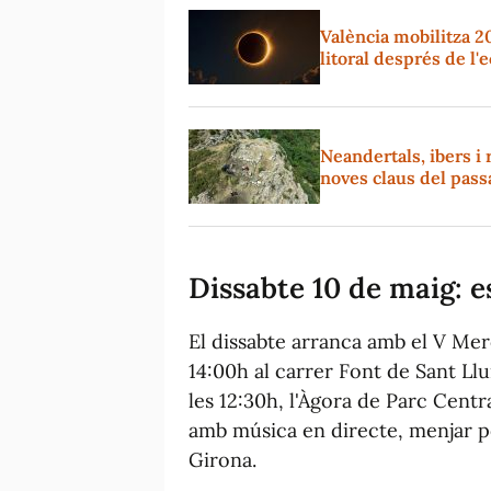
València mobilitza 2
litoral després de l'
Neandertals, ibers i 
noves claus del pass
Dissabte 10 de maig: es
El dissabte arranca amb el V Mer
14:00h al carrer Font de Sant Llui
les 12:30h, l'Àgora de Parc Centra
amb música en directe, menjar po
Girona.