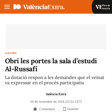
Fes-te
soci/a
Fes-te soci/a
Iniciar sessió
VA
ES
CULTURA
Obri les portes la sala d’estudi
Al-Russafí
La dotació respon a les demandes que el veinat
va expressar en el procés participatiu
València Extra
20 de novembre de 2016 (22:51 CET)
Guardar
Comentaris