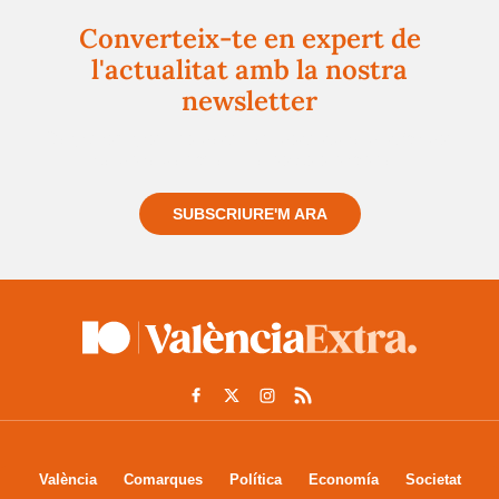
Converteix-te en expert de
l'actualitat amb la nostra
newsletter
Registra't gratuïtament i et mantindrem informat
sempre de tot el que passa a prop teu
SUBSCRIURE'M ARA
València
Comarques
Política
Economía
Societat