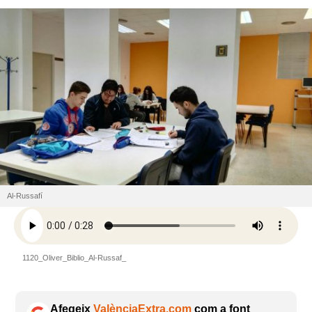
Al-Russafí
1120_Oliver_Biblio_Al-Russaf_
Afegeix
ValènciaExtra.com
com a font