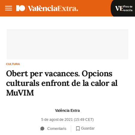
Fes-te
soci/a
Fes-te soci/a
Iniciar sessió
VA
ES
CULTURA
Obert per vacances. Opcions
culturals enfront de la calor al
MuVIM
València Extra
5 de agost de 2021 (15:49 CET)
Guardar
Comentaris