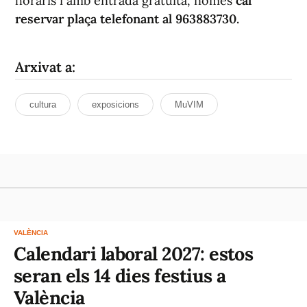
horaris i amb entrada gratuïta, només
cal
reservar plaça telefonant al 963883730.
Arxivat a:
cultura
exposicions
MuVIM
VALÈNCIA
Calendari laboral 2027: estos
seran els 14 dies festius a
València