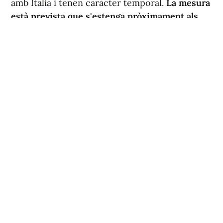
amb Itàlia i tenen caràcter temporal.
La mesura
està prevista que s'estenga pròximament als
aeroports de les Balears i les Canàries.
Entre els principals aeroports italians amb
connexions amb Espanya es
troben Fiumicino i Ciampino, a Roma;
Malpensa, a Milà; així com els aeroports de
Nàpols, Venècia i Florència. La llista d'aeroports
d'origen podrà ampliar-se durant els pròxims
dies.
En l'àmbit marítim
, este dissabte també està
prevista l'arribada d'un creuer procedent
d'Itàlia a la terminal de creuers del port de
Barcelona, on es realitzaran els controls
establits.