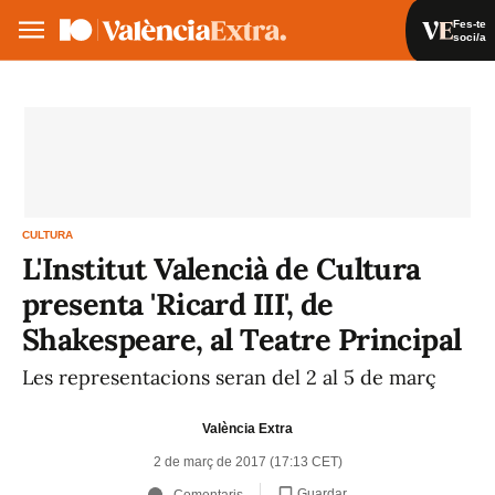
Fes-te
soci/a
Fes-te soci/a
Iniciar sessió
VA
ES
CULTURA
L'Institut Valencià de Cultura
presenta 'Ricard III', de
Shakespeare, al Teatre Principal
Les representacions seran del 2 al 5 de març
València Extra
2 de març de 2017 (17:13 CET)
Guardar
Comentaris