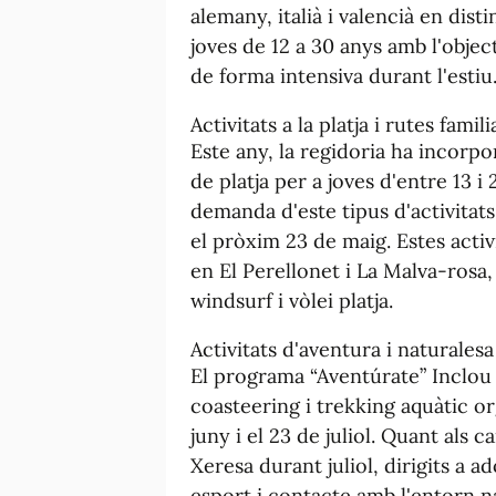
alemany, italià i valencià en disti
joves de 12 a 30 anys amb l'obje
de forma intensiva durant l'estiu
Activitats a la platja i rutes famili
Este any, la regidoria ha incorpo
de platja per a joves d'entre 13 i
demanda d'este tipus d'activitats 
el pròxim 23 de maig. Estes activ
en El Perellonet i La Malva-rosa,
windsurf i vòlei platja.
Activitats d'aventura i naturalesa
El programa “Aventúrate” Inclou 
coasteering i trekking aquàtic or
juny i el 23 de juliol. Quant als
Xeresa durant juliol, dirigits a 
esport i contacte amb l'entorn n