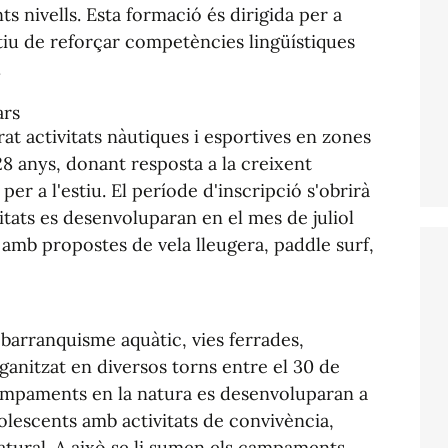
nts nivells. Esta formació és dirigida per a
ctiu de reforçar competències lingüístiques
.
ars
rat activitats nàutiques i esportives en zones
 28 anys, donant resposta a la creixent
per a l'estiu. El període d'inscripció s'obrirà
itats es desenvoluparan en el mes de juliol
 amb propostes de vela lleugera, paddle surf,
barranquisme aquàtic, vies ferrades,
ganitzat en diversos torns entre el 30 de
 campaments en la natura es desenvoluparan a
adolescents amb activitats de convivència,
atural. A això se li sumen els campaments