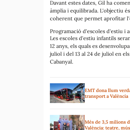
Davant estes dates, Gil ha come
àmplia i equilibrada. L'objectiu é
coherent que permet aprofitar l'e
Programació d'escoles d'estiu i ac
Les escoles d'estiu infantils ser
12 anys, els quals es desenvolupa
juliol i del 13 al 24 de juliol en e
Cabanyal.
EMT dona llum verda 
transport a València
Més de 3,5 milions d
València: teatre, mús