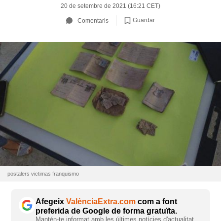
20 de setembre de 2021 (16:21 CET)
Guardar
Comentaris
postalers victimas franquismo
Afegeix
ValènciaExtra.com
com a font
preferida de Google de forma gratuïta.
Mantén-te informat amb les últimes notícies d'actualitat.