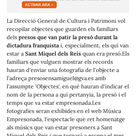
ACTIVAR ARA
La Direcció General de Cultura i Patrimoni vol
recopilar objectes que guarden els familiars
dels
presos que van patir la presó durant la
dictadura franquista
i, especialment, els qui van
estar a
Sant Miquel dels Reis
quan era presó.Els
familiars que vulguen mostrar els records
hauran d'enviar una fotografia de l'objecte a
l'adreça
presosensamiguel@gva.es
amb
l'assumpte 'Objectes', en què hauran d'indicar el
nom de la persona a qui pertanyia, la presó i el
temps que va estar empresonada.Les
fotografies seran exhibides en el web Música
Empresonada, l'espectacle que ret homenatge
als músics que van estar presoners a Sant
Miquel dels Reis i que tornarà a escena el mes