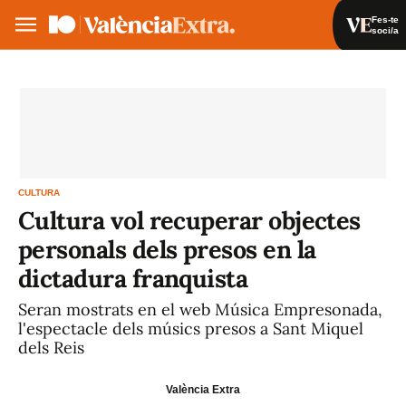
Fes-te
soci/a
Fes-te soci/a
Iniciar sessió
VA
ES
CULTURA
Cultura vol recuperar objectes
personals dels presos en la
dictadura franquista
Seran mostrats en el web Música Empresonada,
l'espectacle dels músics presos a Sant Miquel
dels Reis
València Extra