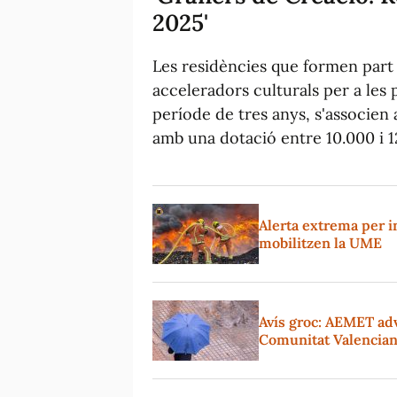
2025'
Les residències que formen part
acceleradors culturals per a les
període de tres anys, s'associen 
amb una dotació entre 10.000 i 1
Alerta extrema per in
mobilitzen la UME
Avís groc: AEMET adv
Comunitat Valencia