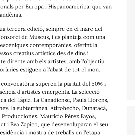
cionals per Europa i Hispanoamèrica, que van
pandèmia.
ua tercera edició, sempre en el marc del
onsorci de Museus, i es planteja com una
 escèniques contemporànies, oferint la
ssos creatius artístics des de dins i
te directe amb els artistes, amb l'objectiu
rànies estiguen a l'abast de tot el món.
a convocatòria superen la paritat del 50% i
ncia d'artistes emergents. La selecció
ca del Lápiz, La Canadiense, Paula Llorens,
ey, la subterránea, Atirohecho, Dunatacà,
 Producciones, Mauricio Pérez Fayos,
ect i Eva Zapico, que desenvoluparan el seu
residència i mostra de treballs en l'etapa