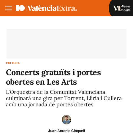
Fes-te
soci/a
Fes-te soci/a
Iniciar sessió
VA
ES
CULTURA
Concerts gratuïts i portes
obertes en Les Arts
L'Orquestra de la Comunitat Valenciana
culminarà una gira per Torrent, Llíria i Cullera
amb una jornada de portes obertes
Juan Antonio Cloquell