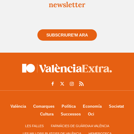
newsletter
Registra't gratuïtament i et mantindrem informat
sempre de tot el que passa a prop teu
SUBSCRIURE'M ARA
València
Comarques
Política
Economía
Societat
Cultura
Successos
Oci
LES FALLES
FARMÀCIES DE GUÀRDIA A VALÈNCIA
LES MILLORS PLATGES DE VALÈNCIA
HEMEROTECA