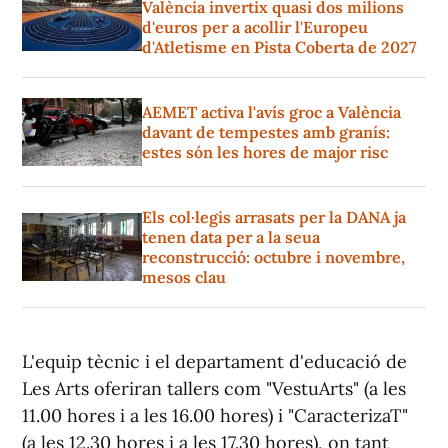
València invertix quasi dos milions
d'euros per a acollir l'Europeu
d'Atletisme en Pista Coberta de 2027
AEMET activa l'avís groc a València
davant de tempestes amb granís:
estes són les hores de major risc
Els col·legis arrasats per la DANA ja
tenen data per a la seua
reconstrucció: octubre i novembre,
mesos clau
L'equip tècnic i el departament d'educació de
Les Arts oferiran tallers com "VestuArts" (a les
11.00 hores i a les 16.00 hores) i "CaracterizaT"
(a les 12.30 hores i a les 17.30 hores), on tant