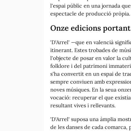
l'espai públic en una jornada qu
espectacle de producció pròpia.
Onze edicions portant 
'D'Arrel'
—que en valencià signific
itinerant. Estes trobades de mús
l'objecte de posar en valor la cult
folklore i del patrimoni immateri
s'ha convertit en un espai de trad
sempre conviuen amb expression
noves músiques. En la seua onze
vocació: recuperar el que existi
resultant vives i rellevants.
'D'Arrel'
suposa una àmplia mostr
de les danses de cada comarca, 