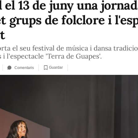
 el 13 de juny una jorna
t grups de folclore i l'es
t
rta el seu festival de música i dansa tradic
 i l'espectacle 'Terra de Guapes'.
Guardar
Comentaris