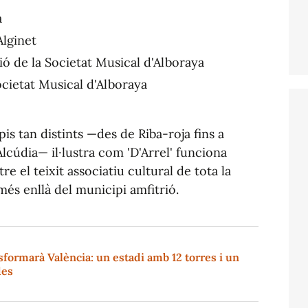
a
Alginet
ió de la Societat Musical d'Alboraya
ocietat Musical d'Alboraya
s tan distints —des de Riba-roja fins a
'Alcúdia— il·lustra com
'D'Arrel'
funciona
 el teixit associatiu cultural de tota la
més enllà del municipi amfitrió.
sformarà València: un estadi amb 12 torres i un
des