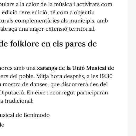
ulars a la calor de la música i activitats com
, edició rere edició, té com a objectiu
lturals complementàries als municipis, amb
braça una major extensió territorial.
e folklore en els parcs de
0 hores amb una
xaranga de la Unió Musical de
rs del poble. Mitja hora després, a les 19:30
la mostra de danses, que discorrerà des del
a Diputació. En eixe recorregut participaran
a tradicional:
Musical de Benimodo
do