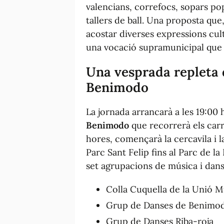
valencians,
correfocs
, sopars pop
tallers de ball. Una proposta que
acostar diverses expressions cu
una vocació supramunicipal que a
Una vesprada repleta d
Benimodo
La jornada arrancarà a les 19:0
Benimodo
que recorrerà els carre
hores, començarà la cercavila i 
Parc Sant Felip fins al Parc de l
set agrupacions de música i dans
Colla Cuquella de la Unió 
Grup de Danses de Benimo
Grup de Danses Riba-roja