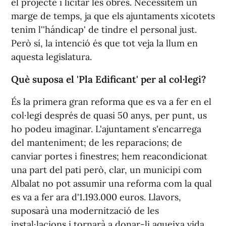
el projecte i licitar les obres. Necessitem un
marge de temps, ja que els ajuntaments xicotets
tenim l''hándicap' de tindre el personal just.
Però sí, la intenció és que tot veja la llum en
aquesta legislatura.
Què suposa el 'Pla Edificant' per al col·legi?
És la primera gran reforma que es va a fer en el
col·legi després de quasi 50 anys, per punt, us
ho podeu imaginar. L'ajuntament s'encarrega
del manteniment; de les reparacions; de
canviar portes i finestres; hem reacondicionat
una part del pati però, clar, un municipi com
Albalat no pot assumir una reforma com la qual
es va a fer ara d'1.193.000 euros. Llavors,
suposarà una modernització de les
instal·lacions i tornarà a donar-li aqueixa vida