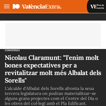
Fes-te
soci/a
Fes-te soci/a
Iniciar sessió
VA
ES
CONVERSES
Nicolau Claramunt: "Tenim molt
bones expectatives per a
revitalitzar molt més Albalat dels
Sorells"
L'alcalde d'Albalat dels Sorells afronta la seua
tercera legislatura on podran materialitzar-se
alguns grans projectes com el Centre del Dia o
les obres del col·legi amb el Pla Edificant.