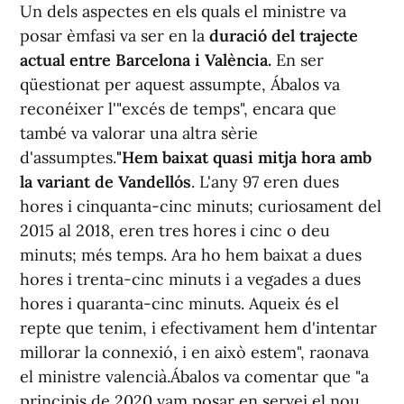
Un dels aspectes en els quals el ministre va
posar èmfasi va ser en la
duració del trajecte
actual entre Barcelona i València.
En ser
qüestionat per aquest assumpte, Ábalos va
reconéixer l'"excés de temps", encara que
també va valorar una altra sèrie
d'assumptes.
"Hem baixat quasi mitja hora amb
la variant de Vandellós
. L'any 97 eren dues
hores i cinquanta-cinc minuts; curiosament del
2015 al 2018, eren tres hores i cinc o deu
minuts; més temps. Ara ho hem baixat a dues
hores i trenta-cinc minuts i a vegades a dues
hores i quaranta-cinc minuts. Aqueix és el
repte que tenim, i efectivament hem d'intentar
millorar la connexió, i en això estem", raonava
el ministre valencià.Ábalos va comentar que "a
principis de 2020 vam posar en servei el nou