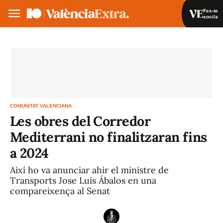
Fes-te
soci/a
Fes-te soci/a
Iniciar sessió
VA
ES
COMUNITAT VALENCIANA
Les obres del Corredor
Mediterrani no finalitzaran fins
a 2024
Així ho va anunciar ahir el ministre de
Transports Jose Luis Ábalos en una
compareixença al Senat