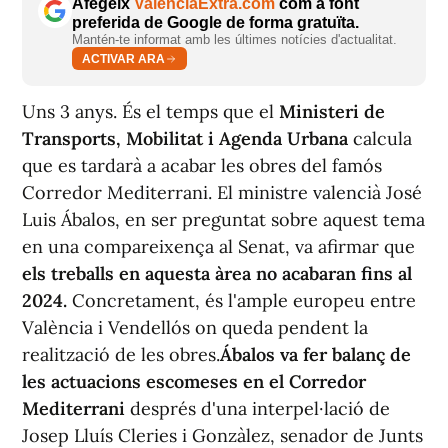
Afegeix
ValènciaExtra.com
com a font
preferida de Google de forma gratuïta.
Mantén-te informat amb les últimes notícies d'actualitat.
ACTIVAR ARA
Uns 3 anys. És el temps que el
Ministeri de
Transports, Mobilitat i Agenda Urbana
calcula
que es tardarà a acabar les obres del famós
Corredor Mediterrani. El ministre valencià José
Luis Ábalos, en ser preguntat sobre aquest tema
en una compareixença al Senat, va afirmar que
els treballs en aquesta àrea no acabaran fins al
2024.
Concretament, és l'ample europeu entre
València i Vendellós on queda pendent la
realització de les obres.
Ábalos va fer balanç de
les actuacions escomeses en el Corredor
Mediterrani
després d'una interpel·lació de
Josep Lluís Cleries i Gonzàlez, senador de Junts