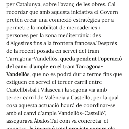
per Catalunya, sobre l'avanç de les obres. Cal
recordar que amb aquesta iniciativa el Govern
pretén crear una connexió estratègica per a
permetre la mobilitat de mercaderies i
persones per la zona mediterrània: des
d'Algesires fins a la frontera francesa."Després
de la recent posada en servei del tram
Tarragona-Vandellòs,
queda pendent l'operació
del canvi d'ample en el tram Tarragona-
Vandellò
s, que no es podrà dur a terme fins que
estiguen en servei el tercer carril entre
Castellbisbal i Vilaseca i la segona via amb
tercer carril de València a Castelló, per la qual
cosa aquesta actuació haurà de coordinar-se
amb el canvi d'ample Vandellós-Castelló",
assegurava Ábalos.Tal com va concretar el
ministre,
la inversió total prevista supera els