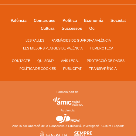
València
Comarques
Política
Economía
Societat
Cultura
Successos
Oci
LES FALLES
FARMÀCIES DE GUÀRDIA A VALÈNCIA
LES MILLORS PLATGES DE VALÈNCIA
HEMEROTECA
CONTACTE
QUI SOM?
AVÍS LEGAL
PROTECCIÓ DE DADES
POLÍTICA DE COOKIES
PUBLICITAT
TRANSPARÈNCIA
Formem part de:
Audiència:
Amb la col·laboració de la Conselleria d’Educació, Investigació, Cultura i Esport: