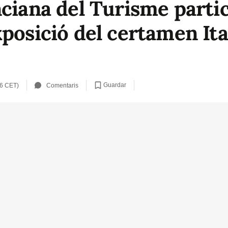
nciana del Turisme parti
xposició del certamen It
Guardar
06 CET)
Comentaris