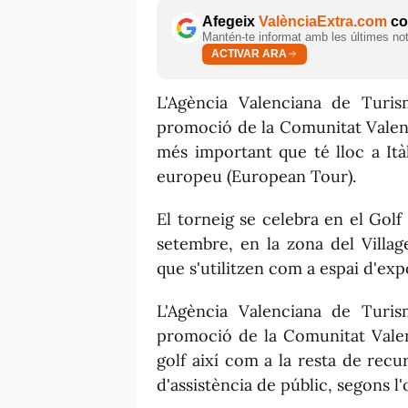
Afegeix
ValènciaExtra.com
com
Mantén-te informat amb les últimes notí
ACTIVAR ARA
L'Agència Valenciana de Turis
promoció de la Comunitat Valenc
més important que té lloc a Itàl
europeu (
European
Tour).
El torneig se celebra en el Gol
setembre, en la zona del
Villag
que s'utilitzen com a espai d'expo
L'Agència Valenciana de Turis
promoció de la Comunitat Valen
golf així com a la resta de recu
d'assistència de públic, segons l'