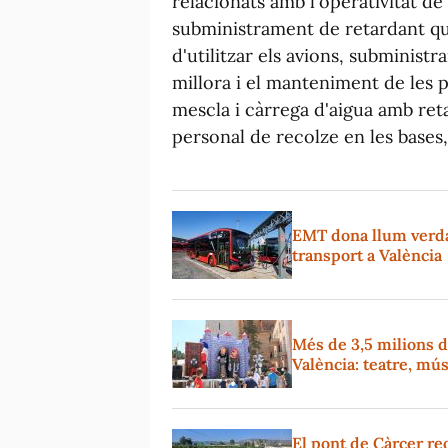
relacionats amb l'operativitat de 
subministrament de retardant qu
d'utilitzar els avions, subministr
millora i el manteniment de les pi
mescla i càrrega d'aigua amb ret
personal de recolze en les bases,
EMT dona llum verda 
transport a València
Més de 3,5 milions d
València: teatre, mús
El pont de Càrcer reo