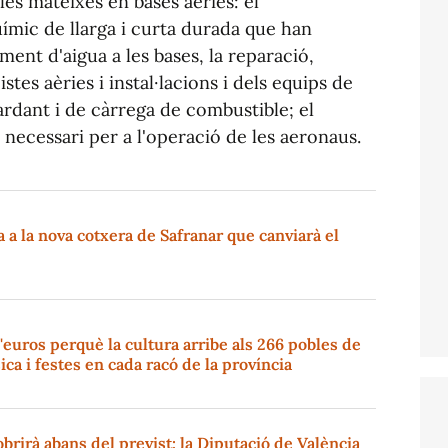
les mateixes en bases aèries: el
ímic de llarga i curta durada que han
ament d'aigua a les bases, la reparació,
stes aèries i instal·lacions i dels equips de
ardant i de càrrega de combustible; el
 necessari per a l'operació de les aeronaus.
a la nova cotxera de Safranar que canviarà el
'euros perquè la cultura arribe als 266 pobles de
ica i festes en cada racó de la província
brirà abans del previst: la Diputació de València