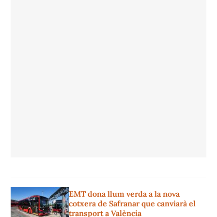
EMT dona llum verda a la nova
cotxera de Safranar que canviarà el
transport a València