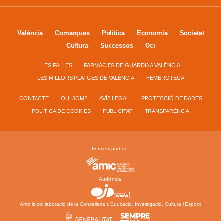
València
Comarques
Política
Economía
Societat
Cultura
Successos
Oci
LES FALLES
FARMÀCIES DE GUÀRDIA A VALÈNCIA
LES MILLORS PLATGES DE VALÈNCIA
HEMEROTECA
CONTACTE
QUI SOM?
AVÍS LEGAL
PROTECCIÓ DE DADES
POLÍTICA DE COOKIES
PUBLICITAT
TRANSPARÈNCIA
Formem part de:
Audiència:
Amb la col·laboració de la Conselleria d’Educació, Investigació, Cultura i Esport: