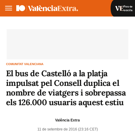
Fes-te
soci/a
Fes-te soci/a
Iniciar sessió
VA
ES
COMUNITAT VALENCIANA
El bus de Castelló a la platja
impulsat pel Consell duplica el
nombre de viatgers i sobrepassa
els 126.000 usuaris aquest estiu
València Extra
11 de setembre de 2016 (23:16 CET)