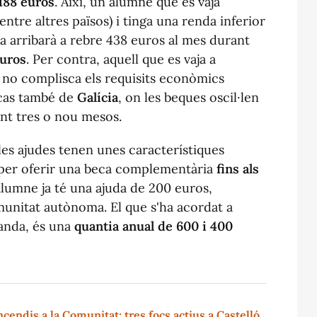
 188 euros
. Així, un alumne que es vaja
ntre altres països) i tinga una renda inferior
sia arribarà a rebre 438 euros al mes durant
euros
. Per contra, aquell que es vaja a
 i no complisca els requisits econòmics
 cas també de
Galícia
, on les beques oscil·len
ant tres o nou mesos.
les ajudes tenen unes característiques
a per oferir una beca complementària
fins als
n alumne ja té una ajuda de 200 euros,
munitat autònoma. El que s'ha acordat a
banda, és una
quantia anual de 600 i 400
cendis a la Comunitat: tres focs actius a Castelló