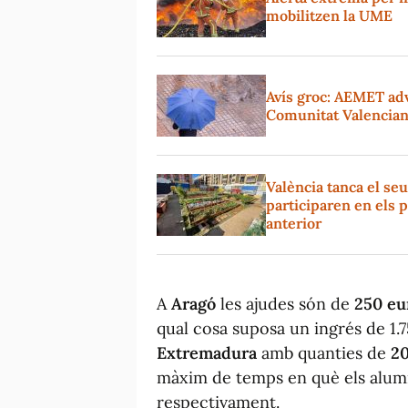
mobilitzen la UME
Avís groc: AEMET adv
Comunitat Valencia
València tanca el se
participaren en els 
anterior
A
Aragó
les ajudes són de
250 eu
qual cosa suposa un ingrés de 1.
Extremadura
amb quanties de
20
màxim de temps en què els alumne
respectivament.