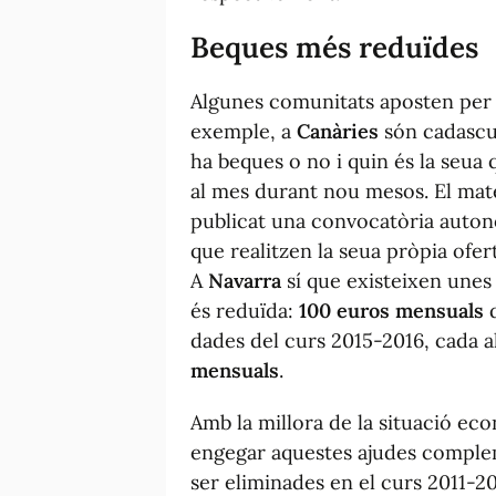
Beques més reduïdes
Algunes comunitats aposten per 
exemple, a
Canàries
són cadascun
ha beques o no i quin és la seua 
al mes durant nou mesos. El mat
publicat una convocatòria autonò
que realitzen la seua pròpia ofert
A
Navarra
sí que existeixen unes
és reduïda:
100 euros mensuals
d
dades del curs 2015-2016, cada 
mensuals
.
Amb la millora de la situació ec
engegar aquestes ajudes comple
ser eliminades en el curs 2011-