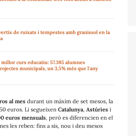
ertix de ruixats i tempestes amb graníssol en la
na
u millor curs educatiu: 57.385 alumnes
projectes municipals, un 3,5% més que l'any
ros al mes
durant un màxim de set mesos, la
750 euros. Li segueixen
Catalunya
,
Astúries
i
0 euros mensuals
, però es diferencien en el
s les reben: fins a sis, nou i deu mesos