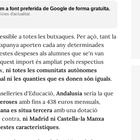
 a font preferida de Google de forma gratuïta.
cies d'actualitat.
ssible a totes les butxaques. Per açò, tant la
Espanya aporten cada any determinades
uestes despeses als alumnes que se'n van
quest import és ampliat pels respectius
x,
ni totes les comunitats autònomes
al ni les quanties que es donen són iguals
.
selleries d'Educació,
Andalusia
seria la que
neroses
amb fins a 438 euros mensuals,
ana es situa tercera
amb una dotació
r contra,
ni Madrid ni Castella-la Manxa
stes característiques
.