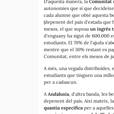
D'aquesta manera, la
Comunitat
e
autonomies que sí que decideixen
cada alumne que obté aquesta b
(depenent del país d'estada que 
mesos, el que suposa
un ingrés t
d'enguany ha sigut de 600.000 eu
estudiants. El 70% de l'ajuda s'a
mentre que el 30% restant es paga 
Comunitat, entre els mesos de ju
A més, una vegada distribuïdes, e
estudiants que tinguen una millo
per a cadascun.
A
Andalusia
, d'altra banda, les 
depenent del país. Així mateix, l
quantia específica
per a aquelles