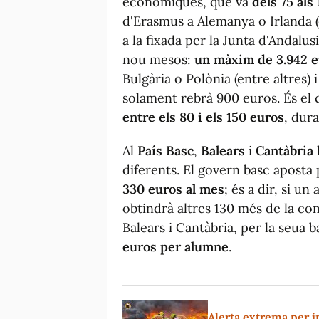
econòmiques, que va
dels 75 als
d'Erasmus a Alemanya o Irlanda (e
a la fixada per la Junta d'Andalu
nou mesos:
un màxim de 3.942 
Bulgària o Polònia (entre altres)
solament rebrà 900 euros. És el
entre els 80 i els 150 euros
, dur
Al
País Basc
,
Balears
i
Cantàbria
diferents. El govern basc apost
330 euros al mes
; és a dir, si u
obtindrà altres 130 més de la co
Balears i Cantàbria, per la seua 
euros per alumne
.
Alerta extrema per in