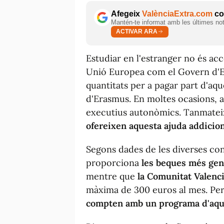
Afegeix
ValènciaExtra.com
com
Mantén-te informat amb les últimes notí
ACTIVAR ARA
Estudiar en l'estranger no és acce
Unió Europea com el Govern d'
quantitats per a pagar part d'aq
d'Erasmus. En moltes ocasions, a
executius autonòmics. Tanmatei
ofereixen aquesta ajuda addicion
Segons dades de les diverses con
proporciona
les beques més ge
mentre que
la Comunitat Valenci
màxima de 300 euros al mes. Pe
compten amb un programa d'aque