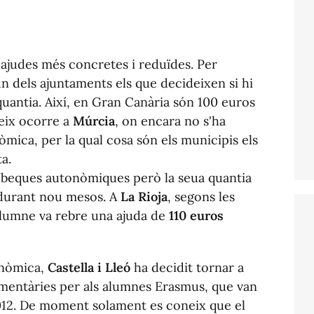
ajudes més concretes i reduïdes. Per
 dels ajuntaments els que decideixen si hi
quantia. Així, en Gran Canària són 100 euros
eix ocorre a
Múrcia
, on encara no s'ha
mica, per la qual cosa són els municipis els
a.
 beques autonòmiques però la seua quantia
urant nou mesos. A
La Rioja
, segons les
alumne va rebre una ajuda de
110 euros
onòmica,
Castella i Lleó
ha decidit tornar a
mentàries per als alumnes Erasmus, que van
2012. De moment solament es coneix que el