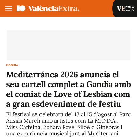
Fes-te
soci/a
Fes-te soci/a
Iniciar sessió
VA
ES
GANDIA
Mediterránea 2026 anuncia el
seu cartell complet a Gandia amb
el comiat de Love of Lesbian com
a gran esdeveniment de l'estiu
El festival se celebrarà del 13 al 15 d'agost al Parc
Ausiàs March amb artistes com La M.O.D.A.,
Miss Caffeina, Zahara Rave, Siloé o Ginebras i
una experiència musical junt al Mediterrani