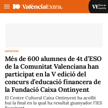
Fes-te
soci/a
Fes-te soci/a
Iniciar sessió
VA
ES
ONTINYENT
Més de 600 alumnes de 4t d’ESO
de la Comunitat Valenciana han
participat en la V edició del
concurs d’educació financera de
la Fundació Caixa Ontinyent
El Centre Cultural Caixa Ontinyent ha acollit
hui la final en la qual ha resultat guanyador l'IES
Bocairent.