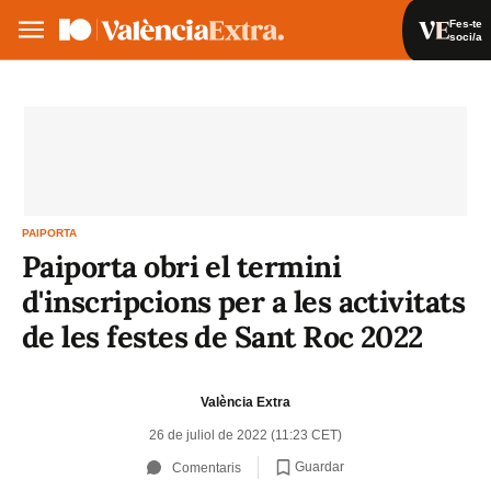
Fes-te
soci/a
Fes-te soci/a
Iniciar sessió
VA
ES
PAIPORTA
Paiporta obri el termini
d'inscripcions per a les activitats
de les festes de Sant Roc 2022
València Extra
26 de juliol de 2022 (11:23 CET)
Guardar
Comentaris