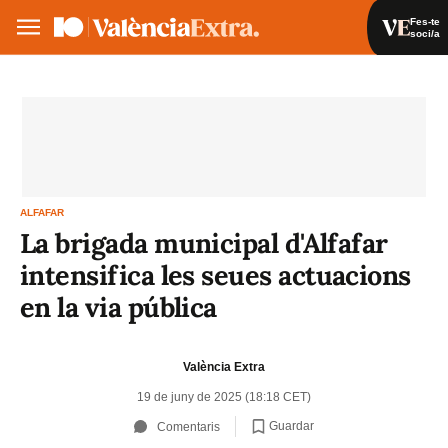
Fes-te
soci/a
Fes-te soci/a
Iniciar sessió
VA
ES
ALFAFAR
La brigada municipal d'Alfafar
intensifica les seues actuacions
en la via pública
València Extra
19 de juny de 2025 (18:18 CET)
Guardar
Comentaris