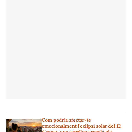
Com podria afectar-te
emocionalment l'eclipsi solar del 12
d'agost: una astròloga revela els