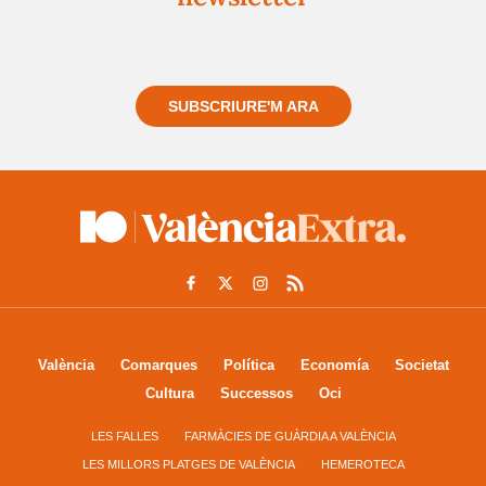
Registra't gratuïtament i et mantindrem informat
sempre de tot el que passa a prop teu
SUBSCRIURE'M ARA
València
Comarques
Política
Economía
Societat
Cultura
Successos
Oci
LES FALLES
FARMÀCIES DE GUÀRDIA A VALÈNCIA
LES MILLORS PLATGES DE VALÈNCIA
HEMEROTECA