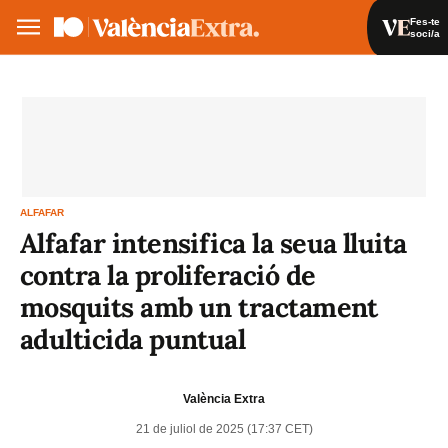
Fes-te
soci/a
Fes-te soci/a
Iniciar sessió
VA
ES
ALFAFAR
Alfafar intensifica la seua lluita
contra la proliferació de
mosquits amb un tractament
adulticida puntual
València Extra
21 de juliol de 2025 (17:37 CET)