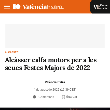
Fes-te
soci/a
Fes-te soci/a
Iniciar sessió
VA
ES
ALCÀSSER
Alcàsser calfa motors per a les
seues Festes Majors de 2022
València Extra
4 de agost de 2022 (16:39 CET)
Guardar
Comentaris