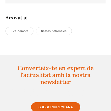
Arxivat a:
Eva Zamora
fiestas patronales
Converteix-te en expert de
l'actualitat amb la nostra
newsletter
Registra't gratuïtament i et mantindrem informat
sempre de tot el que passa a prop teu
SUBSCRIURE'M ARA