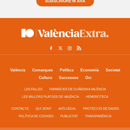
SUBSCRIURE'M ARA
València
Comarques
Política
Economía
Societat
Cultura
Successos
Oci
LES FALLES
FARMÀCIES DE GUÀRDIA A VALÈNCIA
LES MILLORS PLATGES DE VALÈNCIA
HEMEROTECA
CONTACTE
QUI SOM?
AVÍS LEGAL
PROTECCIÓ DE DADES
POLÍTICA DE COOKIES
PUBLICITAT
TRANSPARÈNCIA