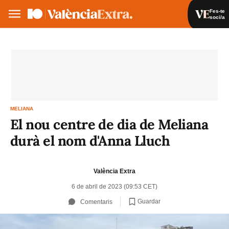
Fes-te
soci/a
Fes-te soci/a
Iniciar sessió
VA
ES
MELIANA
El nou centre de dia de Meliana
durà el nom d'Anna Lluch
València Extra
6 de abril de 2023 (09:53 CET)
Guardar
Comentaris