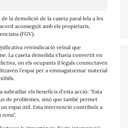
e la demolició de la caseta paral·lela a les
 acord aconseguit amb els propietaris,
lenciana (FGV).
nificativa reivindicació veïnal que
e. La caseta demolida s'havia convertit en
elictiva, on els ocupants il·legals connectaven
tilitzaven l'espai per a emmagatzemar material
mòbils.
subratllar els beneficis d'esta acció: "Esta
cus de problemes, sinó que també permet
 un espai útil. Esta intervenció contribuïx a
a zona".