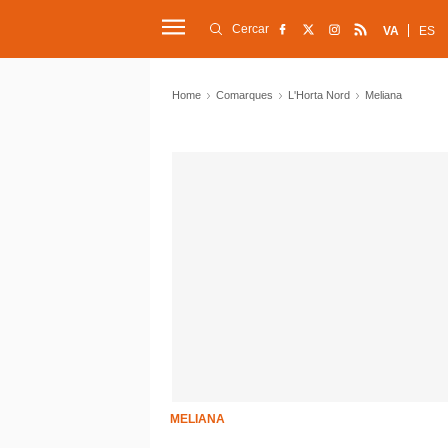
Cercar
VA
ES
Home
Comarques
L'Horta Nord
Meliana
MELIANA