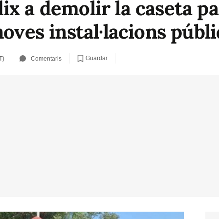
x a demolir la caseta para
noves instal·lacions públi
Guardar
T)
Comentaris