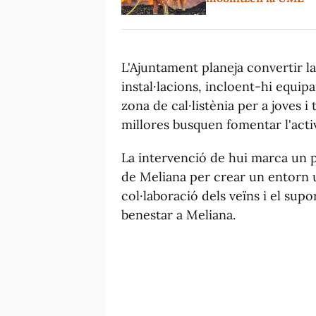
L'Ajuntament planeja convertir l
instal·lacions, incloent-hi equi
zona de cal·listènia per a joves 
millores busquen fomentar l'activit
La intervenció de hui marca un p
de Meliana per crear un entorn u
col·laboració dels veïns i el sup
benestar a Meliana.