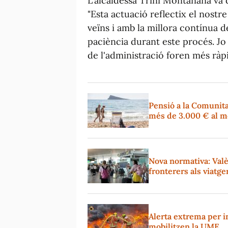
L'alcaldessa Trini Montañana va 
"Esta actuació reflectix el nost
veïns i amb la millora contínua d
paciència durant este procés. Jo
de l'administració foren més ràpi
Pensió a la Comunita
més de 3.000 € al m
Nova normativa: Valèn
fronterers als viatge
Alerta extrema per in
mobilitzen la UME