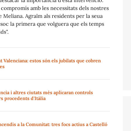
destacar la importància d'esta intervenció:
re compromís amb les necessitats dels nostres
e Meliana. Agraïm als residents per la seua
 soc la primera que volguera que els temps
ds".
t Valenciana: estos són els jubilats que cobren
es
cia i altres ciutats més aplicaran controls
rs procedents d'Itàlia
cendis a la Comunitat: tres focs actius a Castelló