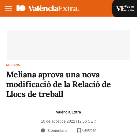
Fes-te
soci/a
Fes-te soci/a
Iniciar sessió
VA
ES
MELIANA
Meliana aprova una nova
modificació de la Relació de
Llocs de treball
València Extra
10 de agost de 2022 (12:56 CET)
Guardar
Comentaris