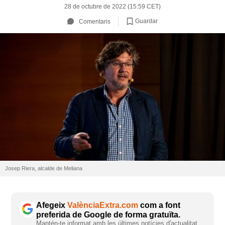
28 de octubre de 2022 (15:59 CET)
Guardar
Comentaris
Josep Riera, alcalde de Meliana
Afegeix
ValènciaExtra.com
com a font
preferida de Google de forma gratuïta.
Mantén-te informat amb les últimes notícies d'actualitat.