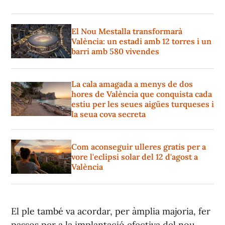
El Nou Mestalla transformarà
València: un estadi amb 12 torres i un
barri amb 580 vivendes
La cala amagada a menys de dos
hores de València que conquista cada
estiu per les seues aigües turqueses i
la seua cova secreta
Com aconseguir ulleres gratis per a
vore l'eclipsi solar del 12 d'agost a
València
El ple també va acordar, per àmplia majoria, fer
passos per a la implantació efectiva del nou