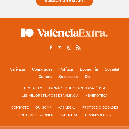
SUBSCRIURE'M ARA
València
Comarques
Política
Economía
Societat
Cultura
Successos
Oci
LES FALLES
FARMÀCIES DE GUÀRDIA A VALÈNCIA
LES MILLORS PLATGES DE VALÈNCIA
HEMEROTECA
CONTACTE
QUI SOM?
AVÍS LEGAL
PROTECCIÓ DE DADES
POLÍTICA DE COOKIES
PUBLICITAT
TRANSPARÈNCIA