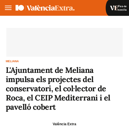
Fes-te
soci/a
Fes-te soci/a
Iniciar sessió
VA
ES
MELIANA
L'Ajuntament de Meliana
impulsa els projectes del
conservatori, el col·lector de
Roca, el CEIP Mediterrani i el
pavelló cobert
València Extra