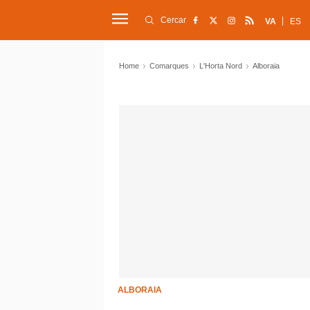
Cercar
VA
ES
Home
Comarques
L'Horta Nord
Alboraia
ALBORAIA