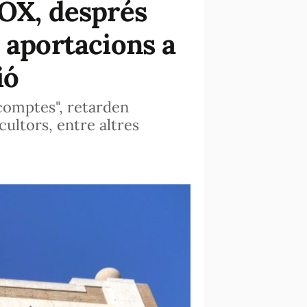
VOX, després
 aportacions a
ió
 comptes", retarden
cultors, entre altres