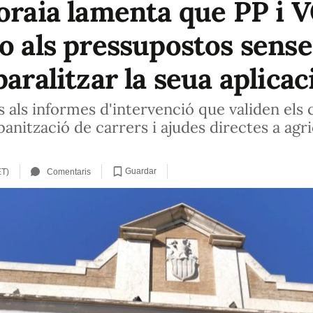
boraia lamenta que PP i 
no als pressupostos sense
paralitzar la seua aplicac
es als informes d'intervenció que validen els
banització de carrers i ajudes directes a agri
Guardar
ET)
Comentaris