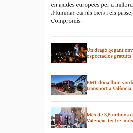
en ajudes europees per a millorar
il·luminar carrils bicis i els pas
Compromís.
Un dragó gegant enva
espectacles gratuïts
EMT dona llum verda 
transport a València
Més de 3,5 milions d
València: teatre, mús