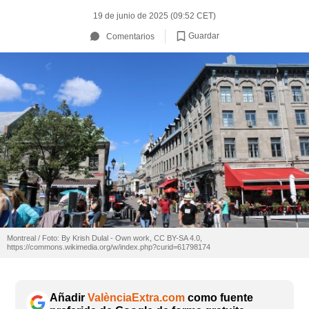
19 de junio de 2025 (09:52 CET)
Guardar
Comentarios
Montreal / Foto: By Krish Dulal - Own work, CC BY-SA 4.0,
https://commons.wikimedia.org/w/index.php?curid=61798174
Añadir
ValènciaExtra.com
como fuente