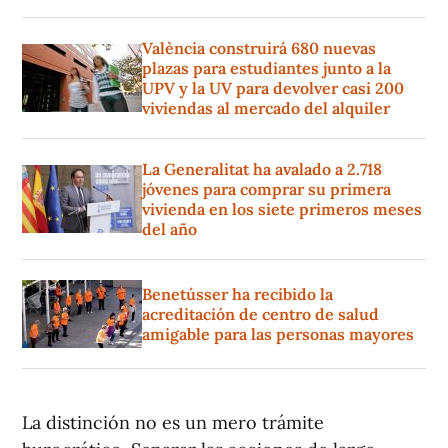
València construirá 680 nuevas
plazas para estudiantes junto a la
UPV y la UV para devolver casi 200
viviendas al mercado del alquiler
La Generalitat ha avalado a 2.718
jóvenes para comprar su primera
vivienda en los siete primeros meses
del año
Benetússer ha recibido la
acreditación de centro de salud
amigable para las personas mayores
La distinción no es un mero trámite