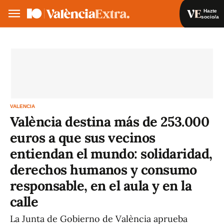
Hazte
socio/a
Hazte socio/a
Iniciar sesión
VA
ES
VALENCIA
València destina más de 253.000
euros a que sus vecinos
entiendan el mundo: solidaridad,
derechos humanos y consumo
responsable, en el aula y en la
calle
La Junta de Gobierno de València aprueba