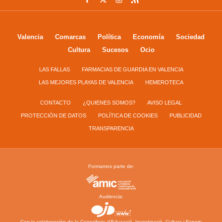
Valencia
Comarcas
Política
Economía
Sociedad
Cultura
Sucesos
Ocio
LAS FALLAS
FARMACIAS DE GUARDIA EN VALENCIA
LAS MEJORES PLAYAS DE VALENCIA
HEMEROTECA
CONTACTO
¿QUIENES SOMOS?
AVISO LEGAL
PROTECCIÓN DE DATOS
POLÍTICA DE COOKIES
PUBLICIDAD
TRANSPARENCIA
Formamos parte de:
Audiencia:
Con la colaboración de la Conselleria d’Educació, Investigació, Cultura i Esport: