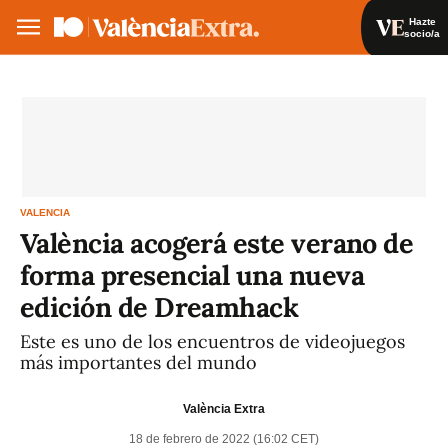
Hazte
socio/a
Hazte socio/a
Iniciar sesión
VA
ES
VALENCIA
València acogerá este verano de
forma presencial una nueva
edición de Dreamhack
Este es uno de los encuentros de videojuegos
más importantes del mundo
València Extra
18 de febrero de 2022 (16:02 CET)