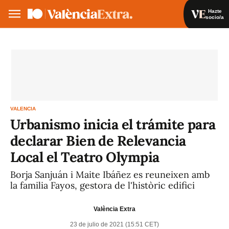
Hazte
socio/a
Hazte socio/a
Iniciar sesión
VA
ES
VALENCIA
Urbanismo inicia el trámite para
declarar Bien de Relevancia
Local el Teatro Olympia
Borja Sanjuán i Maite Ibáñez es reuneixen amb
la familia Fayos, gestora de l'històric edifici
València Extra
23 de julio de 2021 (15:51 CET)