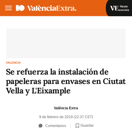
Hazte
socio/a
Hazte socio/a
Iniciar sesión
VA
ES
VALENCIA
Se refuerza la instalación de
papeleras para envases en Ciutat
Vella y L'Eixample
València Extra
9 de febrero de 2019 (22:37 CET)
Guardar
Comentarios