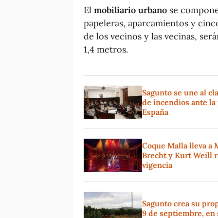
El
mobiliario urbano
se compone d
papeleras, aparcamientos y cinc
de los vecinos y las vecinas, se
1,4 metros.
Sagunto se une al cl
de incendios ante la 
España
Coque Malla lleva a 
Brecht y Kurt Weill 
vigencia
Sagunto crea su propi
9 de septiembre, en 