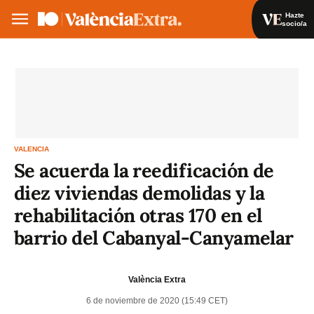
Hazte
socio/a
Hazte socio/a
Iniciar sesión
VA
ES
VALENCIA
Se acuerda la reedificación de
diez viviendas demolidas y la
rehabilitación otras 170 en el
barrio del Cabanyal-Canyamelar
València Extra
6 de noviembre de 2020 (15:49 CET)