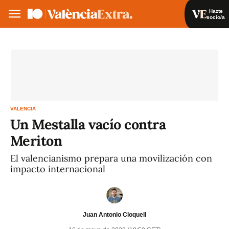
Hazte
socio/a
Hazte socio/a
Iniciar sesión
VA
ES
VALENCIA
Un Mestalla vacío contra
Meriton
El valencianismo prepara una movilización con
impacto internacional
Juan Antonio Cloquell